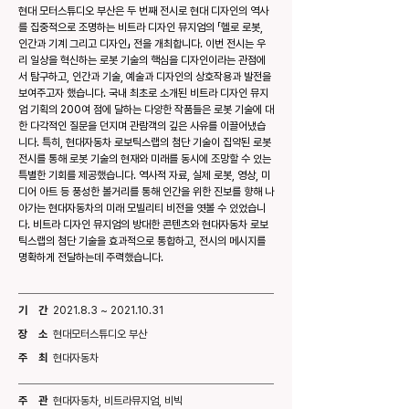
현대 모터스튜디오 부산은 두 번째 전시로 현대 디자인의 역사
를 집중적으로 조명하는 비트라 디자인 뮤지엄의 「헬로 로봇,
인간과 기계 그리고 디자인」 전을 개최합니다. 이번 전시는 우
리 일상을 혁신하는 로봇 기술의 핵심을 디자인이라는 관점에
서 탐구하고, 인간과 기술, 예술과 디자인의 상호작용과 발전을
보여주고자 했습니다. 국내 최초로 소개된 비트라 디자인 뮤지
엄 기획의 200여 점에 달하는 다양한 작품들은 로봇 기술에 대
한 다각적인 질문을 던지며 관람객의 깊은 사유를 이끌어냈습
니다. 특히, 현대자동차 로보틱스랩의 첨단 기술이 집약된 로봇
전시를 통해 로봇 기술의 현재와 미래를 동시에 조망할 수 있는
특별한 기회를 제공했습니다. 역사적 자료, 실제 로봇, 영상, 미
디어 아트 등 풍성한 볼거리를 통해 인간을 위한 진보를 향해 나
아가는 현대자동차의 미래 모빌리티 비전을 엿볼 수 있었습니
다. 비트라 디자인 뮤지엄의 방대한 콘텐츠와 현대자동차 로보
틱스랩의 첨단 기술을 효과적으로 통합하고, 전시의 메시지를
명확하게 전달하는데 주력했습니다.
기 간
2021.8.3 ~
2021.10.31
장 소
현대모터스튜디오 부산
주 최
현대자동차
주 관
현대자동차, 비트라뮤지엄, 비빅