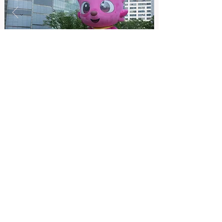
ADDRESS. 6F, GANGDONG-DAERO 55-GIL 10, GANGDONG-GU,
SEOUL, KOREA
TEL.
02-543-0617
E-MAIL.
bebigcompany@gmail.com
@be_big_company