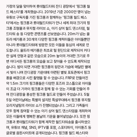
가정의 달을 맞이하여 롯데월드타워 잔디 광장에서 ‘핑크퐁 월
드 페스타’를 개최했습니다. 2019년 기준 2000만 명이 넘는
유튜브 구독자를 가진 핑크퐁과 함께하는 '핑크퐁 월드 페스
타'에서는 핑크퐁과 롯데월드타워가 만나 세계 최대 크기의 핑
크퐁 조형물과 뮤지컬 라이브 쇼, 아기 상어 월드 댄스타임, 월
드타워 송 등 다양한 콘텐츠를 선보였습니다. 20m가 넘는 울
트라 메가퐁과 30개의 다양한 핑크퐁 캐릭터들은 아이들뿐만
아니라 롯데월드타워에 방문한 모든 이들을 동심의 세계로 인
도합니다. ​울트라 메가퐁은 최초로 털 원단으로 제작되어 커다
란 실제 인형과 같은 모습으로 20m 높이의 거대한 크기로 주
변 어디서든 핑크퐁의 모습을 보고 찾아올 수 있도록 제작되었
습니다. 밤이 되면 거대한 핑크퐁의 왕관과 가슴에 매달린 별에
서 빛이 나며 잔디광장 가운데에 마련된 별빛 포토존에서 핑크
퐁을 배경으로 사진 촬영을 할 수 있습니다. FRP로 만들어진
약 1.5m 크기의 핑크퐁들은 다양한 포즈와 코스튬으로 아이들
이 조금 더 가까이 핑크퐁과 함께 할 수 있는 기회를 만들어 주
며 잔디광장을 풍성한 핑크퐁 월드로 만들어 주었습니다. ​​5월
5일 어린이날에는 특별히 설치된 특설무대에서 핑크퐁 뮤지컬
오리지널팀의 라이브 쇼가 진행되었습니다. 그리고 가족들이
모두 함께 참여할 수 있는 아기 상어 월드 댄스타임을 개최하여
모든 이들에게 행복한 봄날의 기운을 불어넣었습니다. 또한 핑
크퐁과 롯데월드타워가 함께 제작한 월드타워송을 출시하였으
며, 유튜브 채널, SNS, IPTV를 포함, 스포티파이, 아이튠즈 등
글로벌 음원사이트에 공개되었습니다. 핑크퐁 월드 페스타와