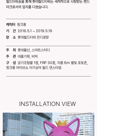
월드타워송을 통해 롯데월드타워는 세계적으로 사랑받는 랜드
마크로서의 입지를 다졌습니다.
캐릭터
핑크퐁
기 간
2019.5.1 ~
2019.5.19
장 소
롯데월드타워 잔디광장
주 최
롯데물산, 스마트스터디
주 관
대홍기획, 비빅
구 성
공기조형물 1점, FRP 30종, 지름 6m 별빛 포토존,
핑크퐁 라이브쇼 아기상어 월드 댄스타임
INSTALLATION VIEW