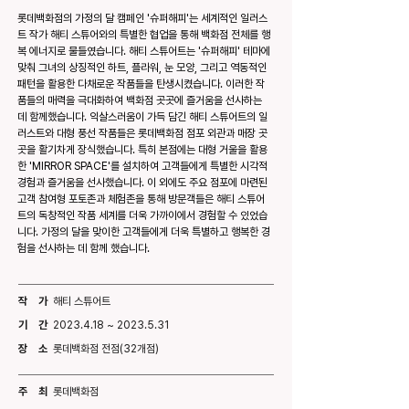
롯데백화점의 가정의 달 캠페인 '슈퍼해피'는 세계적인 일러스
트 작가 해티 스튜어와의 특별한 협업을 통해 백화점 전체를 행
복 에너지로 물들였습니다. 해티 스튜어트는 '슈퍼해피' 테마에
맞춰 그녀의 상징적인 하트, 플라워, 눈 모양, 그리고 역동적인
패턴을 활용한 다채로운 작품들을 탄생시켰습니다. 이러한 작
품들의 매력을 극대화하여 백화점 곳곳에 즐거움을 선사하는
데 함께했습니다. 익살스러움이 가득 담긴 해티 스튜어트의 일
러스트와 대형 풍선 작품들은 롯데백화점 점포 외관과 매장 곳
곳을 활기차게 장식했습니다. 특히 본점에는 대형 거울을 활용
한 'MIRROR SPACE'를 설치하여 고객들에게 특별한 시각적
경험과 즐거움을 선사했습니다. 이 외에도 주요 점포에 마련된
고객 참여형 포토존과 체험존을 통해 방문객들은 해티 스튜어
트의 독창적인 작품 세계를 더욱 가까이에서 경험할 수 있었습
니다. 가정의 달을 맞이한 고객들에게 더욱 특별하고 행복한 경
험을 선사하는 데 함께 했습니다.
작 가
해티 스튜어트
기 간
2023.4.18
~
2023.5.31
장 소
롯데백화점 전점(32개점)
주 최
롯데백화점